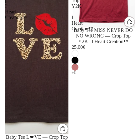
|
Top
I
Y2K
Heart
|
Creation™
I
Heart
Creation™
Baby Tee MISS NEVER DO
NO WRONG — Crop Top
Y2K | I Heart Creation™
25,00€
Baby Tee L💋VE — Crop Top