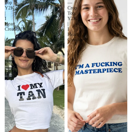
Top
—
Y2K
Crop
|
Top
I
Y2K
Heart
|
Creation™
I
Heart
Creation™