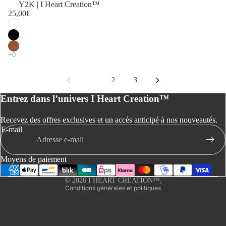
Y2K | I Heart Creation™
25,00€
Politique de remboursement
1
2
3
Politique de confidentialité
Entrez dans l’univers I Heart Creation™
Conditions d’utilisation
Politique d’expédition
Recevez des offres exclusives et un accès anticipé à nos nouveautés.
Coordonnées
E-mail
Conditions générales de vente
Mentions légales
Moyens de paiement
Politique de résiliation
© 2026
I HEART CREATION™
,
Conditions générales et politiques