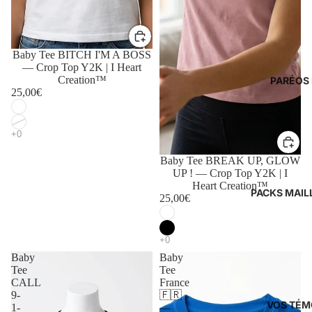
Baby Tee BITCH I'M A BOSS
— Crop Top Y2K | I Heart
Creation™
PARÉOS 
25,00€
Baby Tee BREAK UP, GLOW
UP ! — Crop Top Y2K | I
Heart Creation™
PACKS MAIL
25,00€
Baby
Baby
Tee
Tee
CALL
France
9-
🇫🇷
VOS TÉM
1-
—