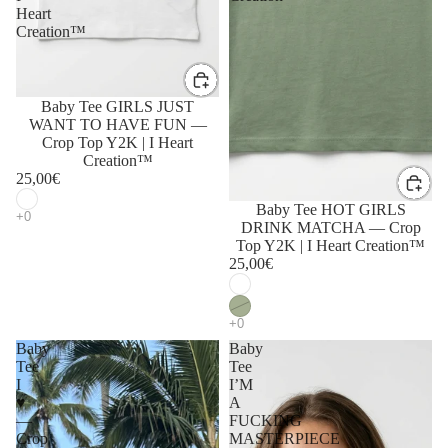
Heart
Creation™
Baby Tee GIRLS JUST
WANT TO HAVE FUN —
Crop Top Y2K | I Heart
Creation™
25,00€
Baby Tee HOT GIRLS
DRINK MATCHA — Crop
Top Y2K | I Heart Creation™
25,00€
Baby
Baby
Tee
Tee
I
I’M
♥
A
—
FUCKING
Crop
MASTERPIECE