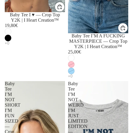
Baby Tee I ♥ — Crop Top
Y2K | I Heart Creation™
19,80€
Baby Tee I’M A FUCKING
MASTERPIECE — Crop Top
Y2K | I Heart Creation™
25,00€
Baby
Baby
Tee
Tee
I’M
I’M
NOT
NOT
SHORT
WEIRD
I’M
I’M
FUN
JUST
SIZED
LIMITED
—
EDITION
Crop
—