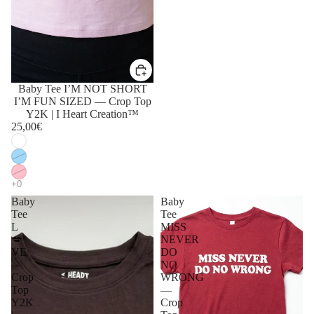
Baby Tee I’M NOT SHORT
I’M FUN SIZED — Crop Top
Y2K | I Heart Creation™
25,00€
Baby
Baby
Tee
Tee
L
MISS
💋
NEVER
VE
DO
—
NO
Crop
WRONG
Top
—
Y2K
Crop