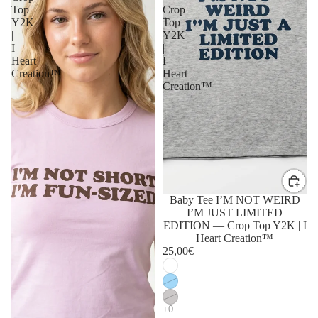
Top
Crop
Y2K
Top
|
Y2K
I
|
Heart
I
Creation™
Heart
Creation™
Baby Tee I’M NOT WEIRD
I’M JUST LIMITED
EDITION — Crop Top Y2K | I
Heart Creation™
25,00€