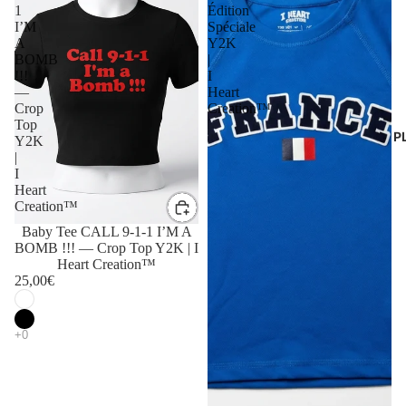
1
Édition
I’M
Spéciale
A
Y2K
BOMB
|
!!!
I
—
Heart
Crop
Creation™
Top
P
Y2K
|
I
Heart
Creation™
Baby Tee CALL 9-1-1 I’M A
BOMB !!! — Crop Top Y2K | I
Heart Creation™
25,00€