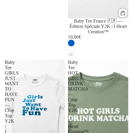
Baby Tee France 🇫🇷 —
Édition Spéciale Y2K | I Heart
Creation™
19,80€
Baby
Baby
Tee
Tee
GIRLS
HOT
JUST
GIRLS
WANT
DRINK
TO
MATCHA
HAVE
—
FUN
Crop
—
Top
Crop
Y2K
Top
|
Y2K
I
|
Heart
I
Creation™